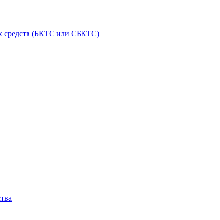
ых средств (БКТС или СБКТС)
ства