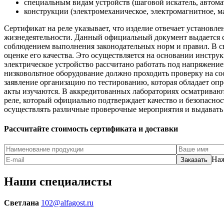
специальным видам устройств (шаговой искатель, автома
конструкции (электромеханическое, электромагнитное, ма
Сертификат на реле указывает, что изделие отвечает установл
жизнедеятельности. Данный официальный документ выдается 
соблюдением выполнения законодательных норм и правил. В свя
оценке его качества. Это осуществляется на основании инстр
электрическое устройство рассчитано работать под напряжением
низковольтное оборудование должно проходить проверку на со
заявление организацию по тестированию, которая обладает о
акты изучаются. В аккредитованных лабораториях осматривают 
реле, который официально подтверждает качество и безопаснос
осуществлять различные проверочные мероприятия и выдавать 
Рассчитайте стоимость сертификата и доставки
Наж
Наши специалисты
Светлана
102@alfagost.ru