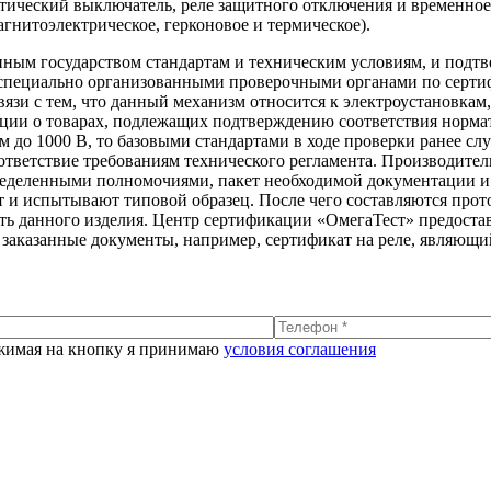
тический выключатель, реле защитного отключения и временное
гнитоэлектрическое, герконовое и термическое).
енным государством стандартам и техническим условиям, и подтв
специально организованными проверочными органами по сертиф
зи с тем, что данный механизм относится к электроустановкам,
укции о товарах, подлежащих подтверждению соответствия норма
 до 1000 В, то базовыми стандартами в ходе проверки ранее служ
ответствие требованиям технического регламента. Производител
пределенными полномочиями, пакет необходимой документации 
и испытывают типовой образец. После чего составляются проток
ть данного изделия. Центр сертификации «ОмегаТест» предостав
заказанные документы, например, сертификат на реле, являющи
имая на кнопку я принимаю
условия соглашения